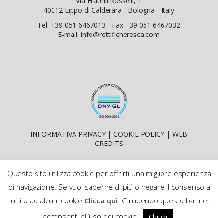
Via Fratelli Rosselli, 1
40012 Lippo di Calderara - Bologna - Italy
Tel. +39 051 6467013 - Fax +39 051 6467032
E-mail:
info@rettificheresca.com
INFORMATIVA PRIVACY
|
COOKIE POLICY
|
WEB
CREDITS
Questo sito utilizza cookie per offrirti una migliore esperienza
di navigazione. Se vuoi saperne di piú o negare il consenso a
tutti o ad alcuni cookie
Clicca qui
. Chiudendo questo banner
RETTIFICHE RESCA SRL - P.IVA 00614161206 - CAPITALE
acconsenti all’uso dei cookie.
Chiudi